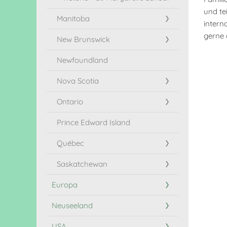
und te
Manitoba
intern
gerne 
New Brunswick
Newfoundland
Nova Scotia
Ontario
Prince Edward Island
Québec
Saskatchewan
Europa
Neuseeland
USA