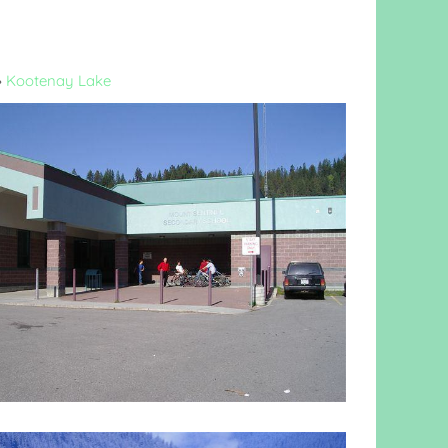
»
Kootenay Lake