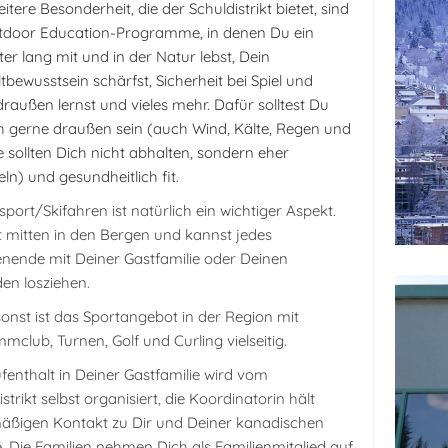
itere Besonderheit, die der Schuldistrikt bietet, sind
tdoor Education-Programme, in denen Du ein
er lang mit und in der Natur lebst, Dein
bewusstsein schärfst, Sicherheit bei Spiel und
draußen lernst und vieles mehr. Dafür solltest Du
ch gerne draußen sein (auch Wind, Kälte, Regen und
 sollten Dich nicht abhalten, sondern eher
eln) und gesundheitlich fit.
sport/Skifahren ist natürlich ein wichtiger Aspekt.
t mitten in den Bergen und kannst jedes
ende mit Deiner Gastfamilie oder Deinen
en losziehen.
onst ist das Sportangebot in der Region mit
mclub, Turnen, Golf und Curling vielseitig.
fenthalt in Deiner Gastfamilie wird vom
strikt selbst organisiert, die Koordinatorin hält
äßigen Kontakt zu Dir und Deiner kanadischen
e. Die Familien nehmen Dich als Familienmitglied auf