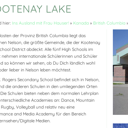
OTENAY LAKE
d hier:
Ins Ausland mit Frau Hauser!
»
Kanada
»
British Columbia
osten der Provinz British Columbia liegt das
hen Nelson, die größte Gemeinde, die der Kootenay
chool District abdeckt. Alle fünf High Schools im
kt nehmen internationale Schülerinnen und Schüler
nd so können wir sehen, ob Du Dich ländlich wohl
 oder lieber in Nelson leben möchtest.
V. Rogers Secondary School befindet sich in Nelson,
d die anderen Schulen in den umliegenden Orten
. Die Schulen bieten neben dem normalen Lehrplan
nterschiedliche Academies an: Dance, Mountain
, Rugby, Volleyball und relativ neu eine
rmance and Media Academy für den Bereich
ernsehen/Digitale Medien.