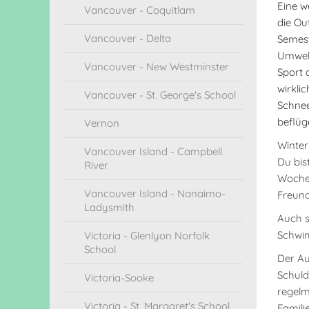
Eine we
Vancouver - Coquitlam
die Ou
Vancouver - Delta
Semest
Umwelt
Vancouver - New Westminster
Sport 
wirkli
Vancouver - St. George's School
Schnee
beflüg
Vernon
Winter
Vancouver Island - Campbell
Du bis
River
Wochen
Vancouver Island - Nanaimo-
Freund
Ladysmith
Auch s
Schwim
Victoria - Glenlyon Norfolk
School
Der Au
Schuldi
Victoria-Sooke
regelm
Victoria - St. Margaret's School
Famili