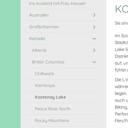
Ins Ausland mit Frau Hauser!
KO
Australien
Sie sin
Großbritannien
Im Süd
Kanada
Städtc
Lake S
Alberta
Distri
British Columbia
auf, u
fühlst
Chilliwack
Die L.
Kamloops
währen
liegen
Kootenay Lake
auch u
Biking
Peace River North
Perfo
Rocky Mountains
Film/F