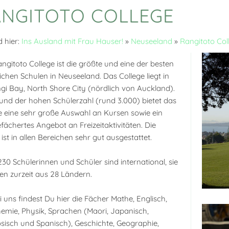
NGITOTO COLLEGE
d hier:
Ins Ausland mit Frau Hauser!
»
Neuseeland
»
Rangitoto Col
ngitoto College ist die größte und eine der besten
lichen Schulen in Neuseeland. Das College liegt in
gi Bay, North Shore City (nördlich von Auckland).
und der hohen Schülerzahl (rund 3.000) bietet das
e eine sehr große Auswahl an Kursen sowie ein
efächertes Angebot an Freizeitaktivitäten. Die
 ist in allen Bereichen sehr gut ausgestattet.
30 Schülerinnen und Schüler sind international, sie
 zurzeit aus 28 Ländern.
i uns findest Du hier die Fächer Mathe, Englisch,
hemie, Physik, Sprachen (Maori, Japanisch,
sisch und Spanisch), Geschichte, Geographie,