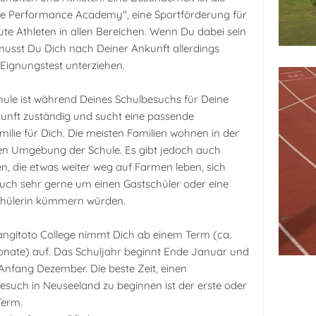
te Performance Academy", eine Sportförderung für
ute Athleten in allen Bereichen. Wenn Du dabei sein
, musst Du Dich nach Deiner Ankunft allerdings
Eignungstest unterziehen.
hule ist während Deines Schulbesuchs für Deine
unft zuständig und sucht eine passende
milie für Dich. Die meisten Familien wohnen in der
n Umgebung der Schule. Es gibt jedoch auch
en, die etwas weiter weg auf Farmen leben, sich
uch sehr gerne um einen Gastschüler oder eine
chülerin kümmern würden.
ngitoto College nimmt Dich ab einem Term (ca.
onate) auf. Das Schuljahr beginnt Ende Januar und
Anfang Dezember. Die beste Zeit, einen
esuch in Neuseeland zu beginnen ist der erste oder
Term.