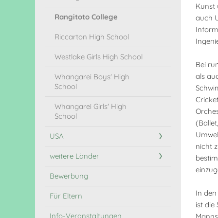
Kunst 
Rangitoto College
auch U
Inform
Riccarton High School
Ingeni
Westlake Girls High School
Bei ru
als au
Whangarei Boys' High
School
Schwim
Cricke
Whangarei Girls' High
Orches
School
(Ballet
Umwelt
USA
nicht z
weitere Länder
bestim
einzu
Bewerbung
In den
Für Eltern
ist di
Info-Veranstaltungen
Mannsc