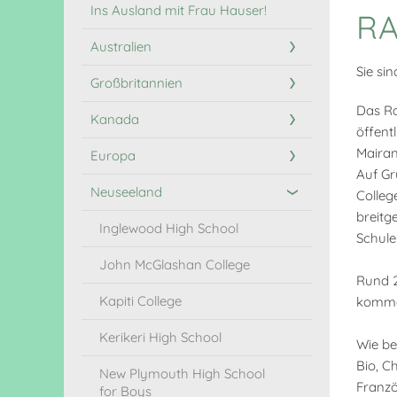
Ins Ausland mit Frau Hauser!
RA
Australien
Sie sin
Großbritannien
Das Ra
Kanada
öffent
Mairan
Europa
Auf Gr
Neuseeland
Colleg
breitg
Inglewood High School
Schule
John McGlashan College
Rund 2
Kapiti College
kommen
Kerikeri High School
Wie be
Bio, C
New Plymouth High School
Franzö
for Boys