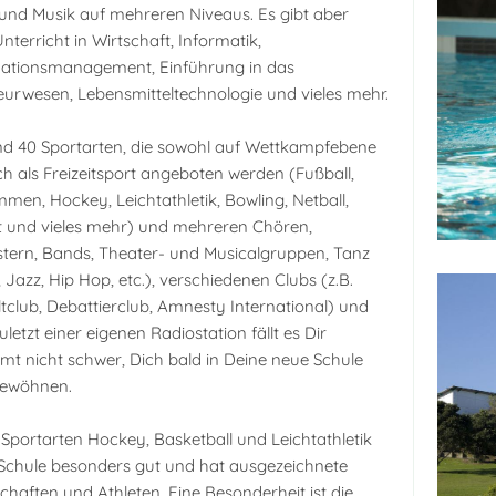
und Musik auf mehreren Niveaus. Es gibt aber
nterricht in Wirtschaft, Informatik,
ationsmanagement, Einführung in das
eurwesen, Lebensmitteltechnologie und vieles mehr.
nd 40 Sportarten, die sowohl auf Wettkampfebene
ch als Freizeitsport angeboten werden (Fußball,
men, Hockey, Leichtathletik, Bowling, Netball,
t und vieles mehr) und mehreren Chören,
tern, Bands, Theater- und Musicalgruppen, Tanz
, Jazz, Hip Hop, etc.), verschiedenen Clubs (z.B.
club, Debattierclub, Amnesty International) und
uletzt einer eigenen Radiostation fällt es Dir
mt nicht schwer, Dich bald in Deine neue Schule
gewöhnen.
 Sportarten Hockey, Basketball und Leichtathletik
e Schule besonders gut und hat ausgezeichnete
haften und Athleten. Eine Besonderheit ist die