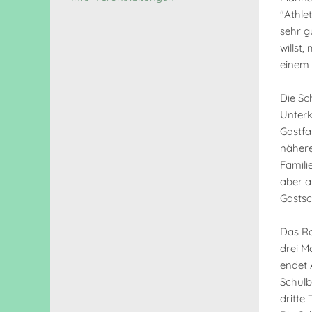
"Athle
sehr g
willst
einem 
Die Sc
Unterk
Gastfa
nähere
Famili
aber a
Gasts
Das Ra
drei M
endet 
Schulb
dritte 