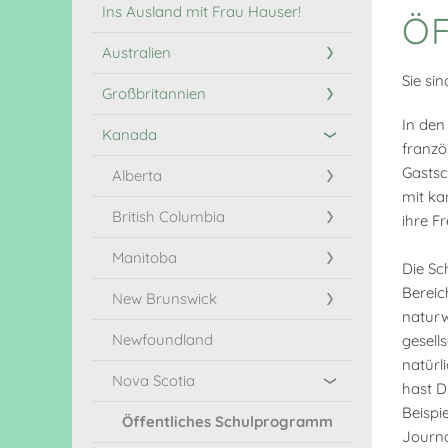
Ins Ausland mit Frau Hauser!
Ö
Australien
Sie sin
Großbritannien
In den
Kanada
franzö
Gastsc
Alberta
mit ka
British Columbia
ihre Fr
Manitoba
Die Sc
Berei
New Brunswick
naturw
Newfoundland
gesell
natürl
Nova Scotia
hast D
Beispi
Öffentliches Schulprogramm
Journa