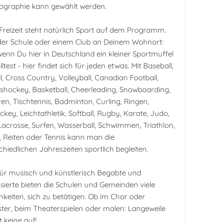
ographie kann gewählt werden.
 Freizeit steht natürlich Sport auf dem Programm.
der Schule oder einem Club an Deinem Wohnort:
enn Du hier in Deutschland ein kleiner Sportmuffel
lltest - hier findet sich für jeden etwas. Mit Baseball,
l, Cross Country, Volleyball, Canadian Football,
Eishockey, Basketball, Cheerleading, Snowboarding,
ren, Tischtennis, Badminton, Curling, Ringen,
ckey, Leichtathletik, Softball, Rugby, Karate, Judo,
Lacrosse, Surfen, Wasserball, Schwimmen, Triathlon,
, Reiten oder Tennis kann man die
chiedlichen Jahreszeiten sportlich begleiten.
ür musisch und künstlerisch Begabte und
ssierte bieten die Schulen und Gemeinden viele
hkeiten, sich zu betätigen. Ob im Chor oder
ter, beim Theaterspielen oder malen: Langeweile
keine auf!