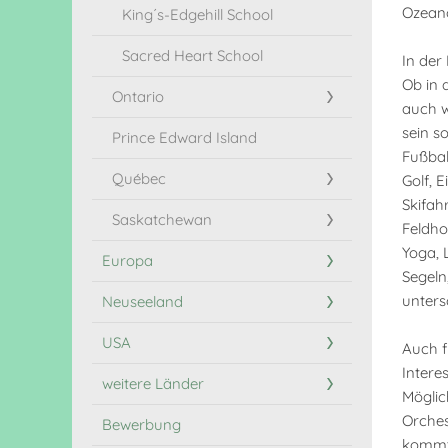
Ozean
King´s-Edgehill School
Sacred Heart School
In der
Ob in 
Ontario
auch w
sein so
Prince Edward Island
Fußbal
Québec
Golf, 
Skifah
Saskatchewan
Feldho
Yoga, 
Europa
Segeln
unters
Neuseeland
USA
Auch f
Intere
weitere Länder
Möglic
Orches
Bewerbung
kommt 